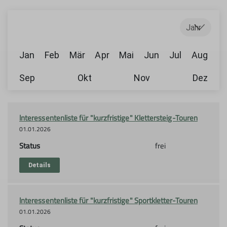
Jahr
Jan
Feb
Mär
Apr
Mai
Jun
Jul
Aug
Sep
Okt
Nov
Dez
lnteressentenliste für "kurzfristige" Klettersteig-Touren
01.01.2026
Status
frei
Details
lnteressentenliste für "kurzfristige" Sportkletter-Touren
01.01.2026