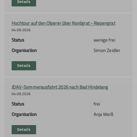
Details
Hochtour auf den Olperer über Nordgrat - Riepengrat
04.09.2026
Status
wenige frei
Organisation
Simon Zeidler
Details
JDAV-Sommerausfahrt 2026 nach Bad Hindelang
04.09.2026
Status
frei
Organisation
Anja Weiß
Details