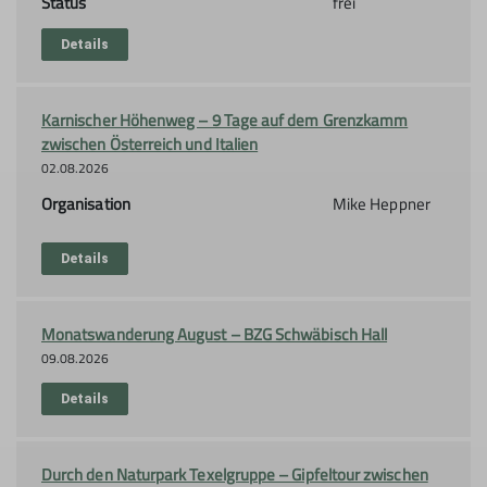
Status
frei
Details
Karnischer Höhenweg – 9 Tage auf dem Grenzkamm
zwischen Österreich und Italien
02.08.2026
Organisation
Mike Heppner
Details
Monatswanderung August – BZG Schwäbisch Hall
09.08.2026
Details
Durch den Naturpark Texelgruppe – Gipfeltour zwischen