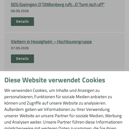
BZG Eppingen: D´Ottilienberg ruft: „D´Turm isch uff“
06.09.2026
Details
Klettern in Hessigheim – Hochtourengruppe
07.09.2026
Details
Diese Website verwendet Cookies
Kletterschein Outdoor
10.09.2026
Wir verwenden Cookies, um Inhalte und Anzeigen zu
Organisation
Martin
personalisieren, Funktionen für soziale Medien anbieten zu
Plieninger
können und Zugriffe auf unsere Website zu analysieren.
Außerdem geben wir Informationen zu Ihrer Verwendung
unserer Website an unsere Partner für soziale Medien, Werbung
Details
und Analysen weiter. Unsere Partner führen diese Informationen
möglicherweise mit weiteren Daten zusammen, die Sie ihnen