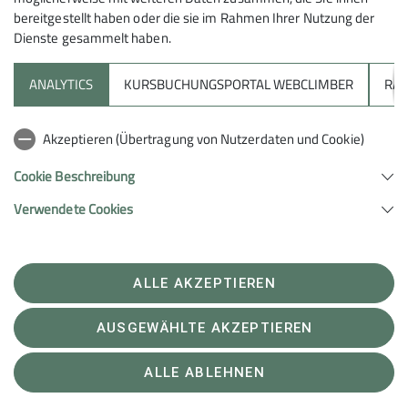
bereitgestellt haben oder die sie im Rahmen Ihrer Nutzung der
Offener Klettertreff
Dienste gesammelt haben.
10.09.2026
Organisation
Uwe Kolb
ANALYTICS
KURSBUCHUNGSPORTAL WEBCLIMBER
RAP
Details
Akzeptieren (Übertragung von Nutzerdaten und Cookie)
Cookie Beschreibung
Monatswanderung September – BZG Künzelsau
13.09.2026
Verwendete Cookies
Organisation
Hans Lung
Details
ALLE AKZEPTIEREN
AUSGEWÄHLTE AKZEPTIEREN
Familienklettern FG4
13.09.2026
ALLE ABLEHNEN
Details