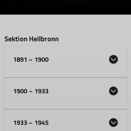
1891 – 1900
1891
1900 – 1933
15. Dezember:
Gründung der Sektion Heilbronn des
Deutschen Alpenvereins
1910
1933 – 1945
1899
9. August:
Einweihung Heilbronner Hütte am