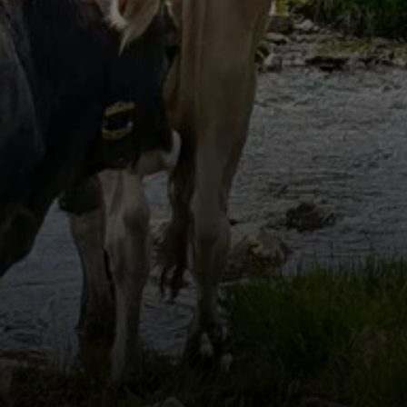
Neue Heilbronner 
Alpine Landschaft, klare Bergluft und eindru
Höhe – ideal für Wanderer, Bergsteiger und 