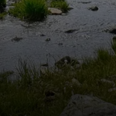
Hütte – Drehkreuz für B
cksvolle Ausblicke – hier beginnt dein Abenteuer: Ein gem
Mountainbiker.