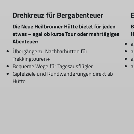
Drehkreuz für Bergabenteuer
E
Die Neue Heilbronner Hütte bietet für jeden
B
etwas – egal ob kurze Tour oder mehrtägiges
H
Abenteuer:
a
Übergänge zu Nachbarhütten für
a
Trekkingtouren+
a
Bequeme Wege für Tagesausflügler
a
Gipfelziele und Rundwanderungen direkt ab
Hütte