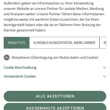
Mit (*) markierte Felder
Außerdem geben wir Informationen zu Ihrer Verwendung
Absenden
sind Pflichtfelder
unserer Website an unsere Partner für soziale Medien, Werbung
und Analysen weiter. Unsere Partner führen diese Informationen
möglicherweise mit weiteren Daten zusammen, die Sie ihnen
bereitgestellt haben oder die sie im Rahmen Ihrer Nutzung der
Dienste gesammelt haben.
ANALYTICS
KURSBUCHUNGSPORTAL WEBCLIMBER
RAP
Sektion
Akzeptieren (Übertragung von Nutzerdaten und Cookie)
Unterstütze uns
Cookie Beschreibung
Verwendete Cookies
Sektion Heilbronn des Deutschen Alpenvereins e.V.
Lichtenbergerstr. 17
74076 Heilbronn
Telefon +497131679933
ALLE AKZEPTIEREN
Kontakt
AUSGEWÄHLTE AKZEPTIEREN