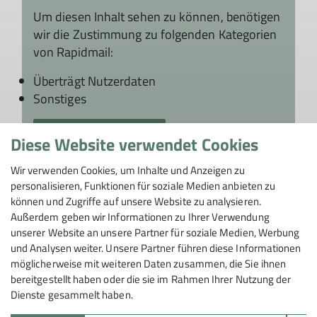
Um diesen Inhalt sehen zu können, benötigen
wir die Zustimmung zu folgenden Kategorien
von Rapidmail:
Überträgt Nutzerdaten
Sonstiges
Ich will den Inhalt sehen
Diese Website verwendet Cookies
Gut zu wissen: Die Einstellungen können
Wir verwenden Cookies, um Inhalte und Anzeigen zu
jederzeit in den
Datenschutz-Einstellungen
personalisieren, Funktionen für soziale Medien anbieten zu
angepasst werden!
können und Zugriffe auf unsere Website zu analysieren.
Außerdem geben wir Informationen zu Ihrer Verwendung
unserer Website an unsere Partner für soziale Medien, Werbung
und Analysen weiter. Unsere Partner führen diese Informationen
möglicherweise mit weiteren Daten zusammen, die Sie ihnen
bereitgestellt haben oder die sie im Rahmen Ihrer Nutzung der
Dienste gesammelt haben.