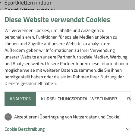
Sportklettern indoor
Sportklettern outdoor
Sportklettern Leistungssport
Diese Website verwendet Cookies
traditionelles Klettern
Wir verwenden Cookies, um Inhalte und Anzeigen zu
personalisieren, Funktionen für soziale Medien anbieten zu
Ausbildung Klettersport – mehr erfahren
können und Zugriffe auf unsere Website zu analysieren.
Außerdem geben wir Informationen zu Ihrer Verwendung
unserer Website an unsere Partner für soziale Medien, Werbung
und Analysen weiter. Unsere Partner führen diese Informationen
möglicherweise mit weiteren Daten zusammen, die Sie ihnen
bereitgestellt haben oder die sie im Rahmen Ihrer Nutzung der
Dienste gesammelt haben.
Ausbildung
ANALYTICS
KURSBUCHUNGSPORTAL WEBCLIMBER
RAP
Lass dich ausbilden!
Akzeptieren (Übertragung von Nutzerdaten und Cookie)
Fortbildung
Cookie Beschreibung
Hier findest du alle Informationen zur Ausbildung