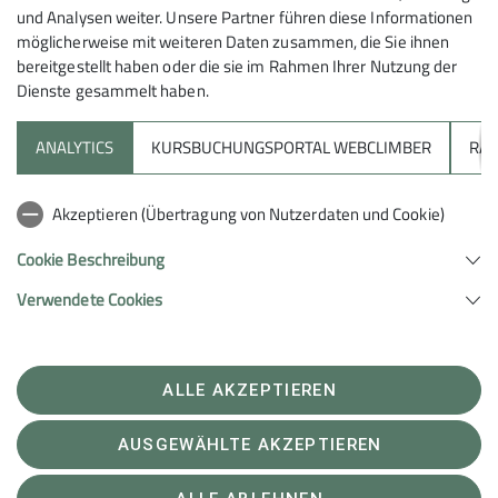
und Analysen weiter. Unsere Partner führen diese Informationen
möglicherweise mit weiteren Daten zusammen, die Sie ihnen
bereitgestellt haben oder die sie im Rahmen Ihrer Nutzung der
Dienste gesammelt haben.
© DAV
Bio-Baumwolle natur
ANALYTICS
KURSBUCHUNGSPORTAL WEBCLIMBER
RAP
230 x 110 cm
26,95 Euro
Akzeptieren (Übertragung von Nutzerdaten und Cookie)
Cookie Beschreibung
Verwendete Cookies
Hüttenschlafsack S
ALLE AKZEPTIEREN
AUSGEWÄHLTE AKZEPTIEREN