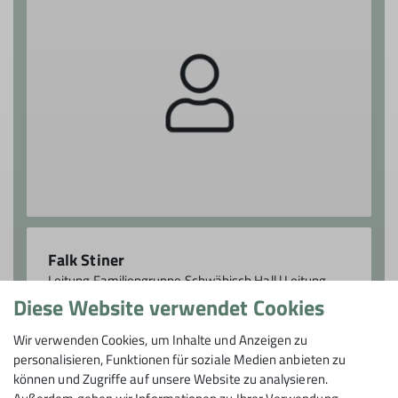
Falk Stiner
Leitung Familiengruppe Schwäbisch Hall | Leitung
Bezirksgruppe Schwäbisch Hall
Diese Website verwendet Cookies
familiengruppe.sha@dav-
Wir verwenden Cookies, um Inhalte und Anzeigen zu
heilbronn.de
personalisieren, Funktionen für soziale Medien anbieten zu
können und Zugriffe auf unsere Website zu analysieren.