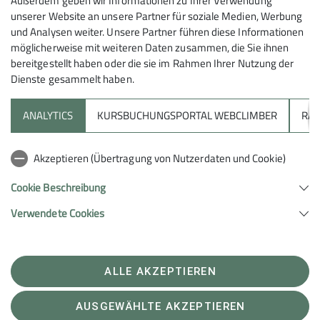
Außerdem geben wir Informationen zu Ihrer Verwendung
unserer Website an unsere Partner für soziale Medien, Werbung
und Analysen weiter. Unsere Partner führen diese Informationen
möglicherweise mit weiteren Daten zusammen, die Sie ihnen
bereitgestellt haben oder die sie im Rahmen Ihrer Nutzung der
Dienste gesammelt haben.
ANALYTICS
KURSBUCHUNGSPORTAL WEBCLIMBER
RAP
Sektion
Akzeptieren (Übertragung von Nutzerdaten und Cookie)
Unterstütze uns
Cookie Beschreibung
Verwendete Cookies
Sektion Heilbronn des Deutschen Alpenvereins e.V.
Lichtenbergerstr. 17
74076 Heilbronn
Telefon +497131679933
ALLE AKZEPTIEREN
Kontakt
AUSGEWÄHLTE AKZEPTIEREN