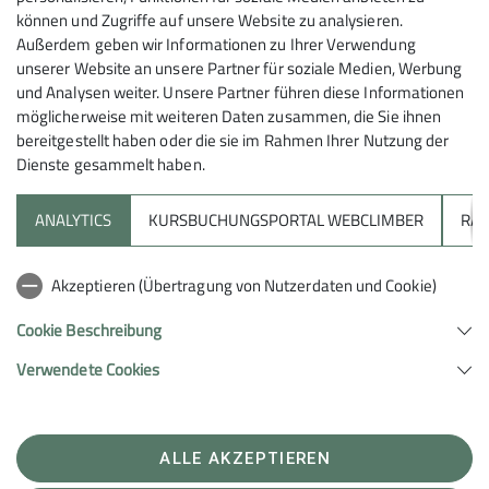
Krabbelvariante – Spaß hatten wir dabei alle. Unsere
können und Zugriffe auf unsere Website zu analysieren.
Außerdem geben wir Informationen zu Ihrer Verwendung
Wanderführerin Traude machte es vor und ging mutig
unserer Website an unsere Partner für soziale Medien, Werbung
voraus.
und Analysen weiter. Unsere Partner führen diese Informationen
möglicherweise mit weiteren Daten zusammen, die Sie ihnen
bereitgestellt haben oder die sie im Rahmen Ihrer Nutzung der
Dienste gesammelt haben.
Pause am Rottlander Weiher
Am idyllischen Rottlander Weiher legten wir eine
ANALYTICS
KURSBUCHUNGSPORTAL WEBCLIMBER
RAP
wohlverdiente Pause ein. Rucksack auf, kleine
Stärkung, kurzer Blick übers Wasser – und schon ging
es weiter.
Akzeptieren (Übertragung von Nutzerdaten und Cookie)
Den Rückweg nach Lauffen nahmen wir diesmal über
Cookie Beschreibung
die Felder. Entlang der Zaber und über die
Verwendete Cookies
Klosterstraße erreichten wir schließlich den Klosterhof.
Von der Wanderung zur Kultur
Jetzt wurde es kulturell: Lauffen ist schließlich der
ALLE AKZEPTIEREN
Geburtsort des Dichters Friedrich Hölderlin. Am