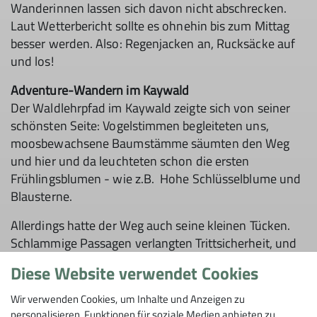
Wanderinnen lassen sich davon nicht abschrecken.
Laut Wetterbericht sollte es ohnehin bis zum Mittag
besser werden. Also: Regenjacken an, Rucksäcke auf
und los!
Adventure-Wandern im Kaywald
Der Waldlehrpfad im Kaywald zeigte sich von seiner
schönsten Seite: Vogelstimmen begleiteten uns,
moosbewachsene Baumstämme säumten den Weg
und hier und da leuchteten schon die ersten
Frühlingsblumen - wie z.B. Hohe Schlüsselblume und
Blausterne.
Allerdings hatte der Weg auch seine kleinen Tücken.
Schlammige Passagen verlangten Trittsicherheit, und
querliegende Baumstämme stellten uns immer wieder
Diese Website verwendet Cookies
vor die Frage: unten durch oder oben drüber?
Beweglichkeitstraining inklusive! Manche entschieden
Wir verwenden Cookies, um Inhalte und Anzeigen zu
sich fürs elegante Klettern, andere für die
personalisieren, Funktionen für soziale Medien anbieten zu