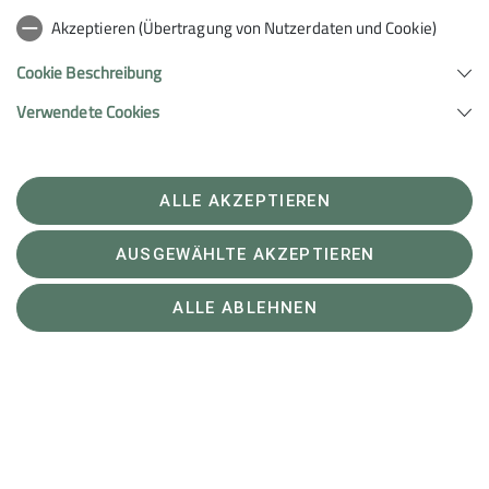
Pause inmitten der Natur.
Akzeptieren (Übertragung von Nutzerdaten und Cookie)
Im Höhenrestaurant Killesberg wurde eine Pause im
Eiscafé eingelegt.
Cookie Beschreibung
Verwendete Cookies
Der Besuch des Aussichtsturmes im Höhenpark
Killesberg, durfte natürlich nicht fehlen.
ALLE AKZEPTIEREN
AUSGEWÄHLTE AKZEPTIEREN
ALLE ABLEHNEN