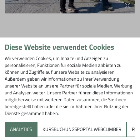
Kriegsbergturm und Bismarckturm
Diese Website verwendet Cookies
Die Wanderung führte weiter zu den historischen
Wir verwenden Cookies, um Inhalte und Anzeigen zu
Türmen, dem Kriegsbergturm und dem Bismarckturm,
personalisieren, Funktionen für soziale Medien anbieten zu
die beeindruckende Ausblicke über die Stadt boten.
können und Zugriffe auf unsere Website zu analysieren.
Außerdem geben wir Informationen zu Ihrer Verwendung
unserer Website an unsere Partner für soziale Medien, Werbung
Höhenpark Killesberg
und Analysen weiter. Unsere Partner führen diese Informationen
möglicherweise mit weiteren Daten zusammen, die Sie ihnen
Im Höhenpark Killesberg genossen die
bereitgestellt haben oder die sie im Rahmen Ihrer Nutzung der
Teilnehmerinnen die blühende Pracht und die
Dienste gesammelt haben.
abwechslungsreiche Landschaft.
ANALYTICS
KURSBUCHUNGSPORTAL WEBCLIMBER
RAP
Ein mitgebrachtes Vesper sorgte für eine stärkende