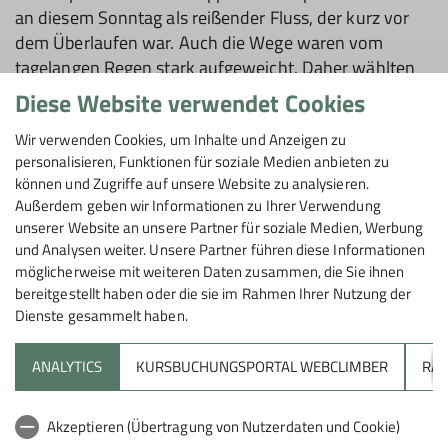
an diesem Sonntag als reißender Fluss, der kurz vor
dem Überlaufen war. Auch die Wege waren vom
tagelangen Regen stark aufgeweicht. Daher wählten
wir fast ausschließlich befestigte Forstwege für unsere
Diese Website verwendet Cookies
Route.
Wir verwenden Cookies, um Inhalte und Anzeigen zu
Der Weg führte uns mehrere Kilometer stetig bergauf.
personalisieren, Funktionen für soziale Medien anbieten zu
Ein besonderes Highlight auf dem Weg zur Ernsbacher
können und Zugriffe auf unsere Website zu analysieren.
Außerdem geben wir Informationen zu Ihrer Verwendung
Waldhütte waren die imposanten Mammutbäume. Die
unserer Website an unsere Partner für soziale Medien, Werbung
vor über 150 Jahren gepflanzten Baumriesen zählen
und Analysen weiter. Unsere Partner führen diese Informationen
zu den beeindruckendsten Naturmonumenten der
möglicherweise mit weiteren Daten zusammen, die Sie ihnen
Region. Die Hütte selbst bot mit ihren zahlreichen
bereitgestellt haben oder die sie im Rahmen Ihrer Nutzung der
Sitzgelegenheiten und einem großen Grill eine ideale
Dienste gesammelt haben.
Rastmöglichkeit.
ANALYTICS
KURSBUCHUNGSPORTAL WEBCLIMBER
RAP
Gut gestärkt ging es auf dem Bergrücken weiter zur
Impfelberghütte, ein absoluter Geheimtipp für
Liebhaber romantischer Waldidylle. Fast verwunschen
Akzeptieren (Übertragung von Nutzerdaten und Cookie)