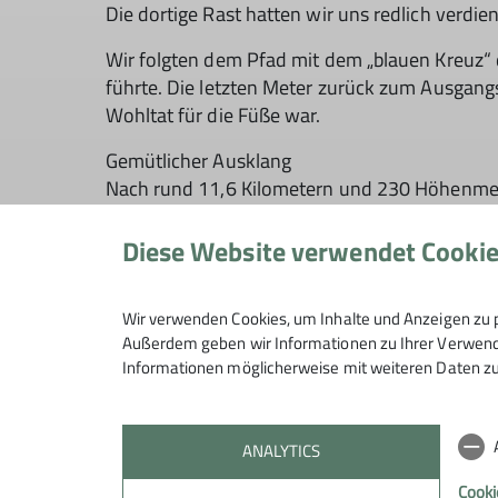
Die dortige Rast hatten wir uns redlich verdie
Wir folgten dem Pfad mit dem „blauen Kreuz“
führte. Die letzten Meter zurück zum Ausgan
Wohltat für die Füße war.
Gemütlicher Ausklang
Nach rund 11,6 Kilometern und 230 Höhenmete
Unterheimbach kehrten wir ein, um bei regiona
Diese Website verwendet Cooki
Eine rundum gelungene Monatswanderung mit e
Euer Bezirksgruppenleiter
Wir verwenden Cookies, um Inhalte und Anzeigen zu p
Außerdem geben wir Informationen zu Ihrer Verwendu
Manfred
Informationen möglicherweise mit weiteren Daten zu
ANALYTICS
Cooki