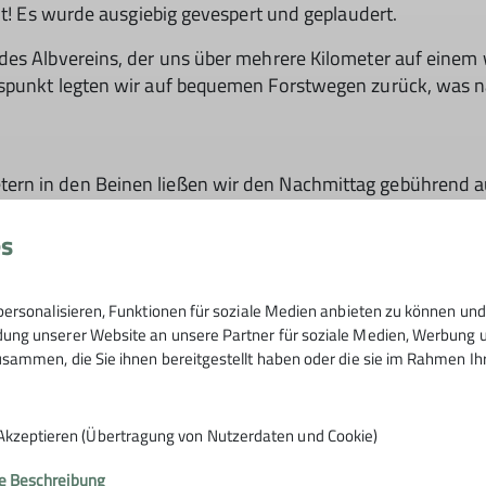
nt! Es wurde ausgiebig gevespert und geplaudert.
 des Albvereins, der uns über mehrere Kilometer auf ein
gspunkt legten wir auf bequemen Forstwegen zurück, was 
rn in den Beinen ließen wir den Nachmittag gebührend au
len Köstlichkeiten den Tag Revue passieren zu lassen.
es
iner tollen Truppe und Wetter, wie man es sich schöner 
ersonalisieren, Funktionen für soziale Medien anbieten zu können und 
ng unserer Website an unsere Partner für soziale Medien, Werbung un
sammen, die Sie ihnen bereitgestellt haben oder die sie im Rahmen I
Akzeptieren (Übertragung von Nutzerdaten und Cookie)
e Beschreibung