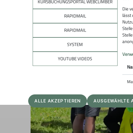
KURSBUCHUNGSPORTAL WEBCLIMBER
Die v
lässt
RAPIDMAIL
Nutzu
Stell
RAPIDMAIL
Stell
anony
SYSTEM
Verwe
YOUTUBE VIDEOS
Na
Ma
ALLE AKZEPTIEREN
AUSGEWÄHLTE 