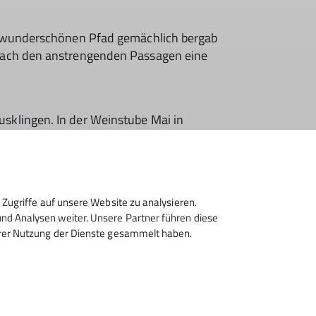
em wunderschönen Pfad gemächlich bergab
nach den anstrengenden Passagen eine
sklingen. In der Weinstube Mai in
nicht hätte wünschen können!
Zugriffe auf unsere Website zu analysieren.
d Analysen weiter. Unsere Partner führen diese
hrer Nutzung der Dienste gesammelt haben.