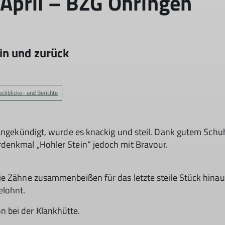
pril – BZG Öhringen
in und zurück
eckblicke- und Berichte
 angekündigt, wurde es knackig und steil. Dank gutem Schu
denkmal „Hohler Stein“ jedoch mit Bravour.
die Zähne zusammenbeißen für das letzte steile Stück hi
elohnt.
 bei der Klankhütte.