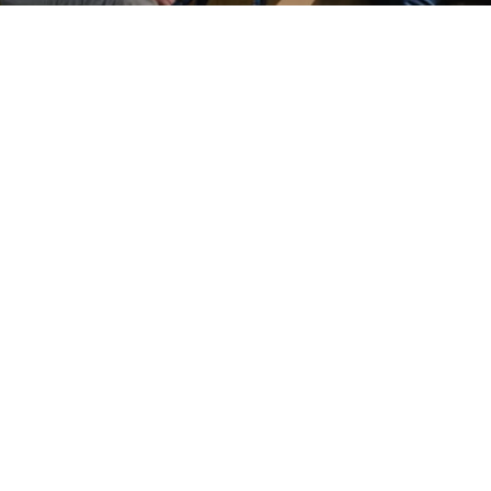
Du möchtest keine Infos verpas
zu folgen? …
Dann schau einfach hier rein …
Neben unserer Homepage, Newsletter und 
und unkomplizierte Informationsmöglich