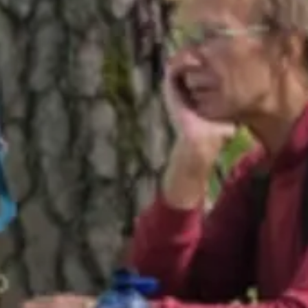
© DAV Heilbronn / BZG Öhringen