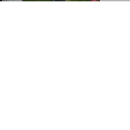
sen und hast Lust uns auf WhatsApp
"Käschtle" stellt dieser Kanal eine schnelle
keit dar.