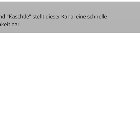
"Käschtle" stellt dieser Kanal eine schnelle
keit dar.
Sektion Heilbronn des
Deutschen Alpenvereins e.V.
Lichtenbergerstr. 17
74076 Heilbronn