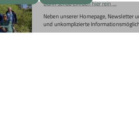
Dann schau einfach hier rein …
Neben unserer Homepage, Newsletter und 
und unkomplizierte Informationsmöglich
rstütze uns