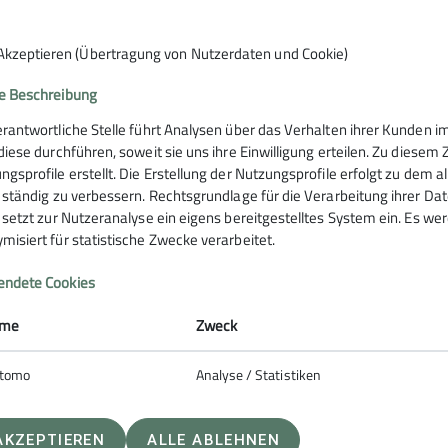
e längere Verschnaufpause auf dem neu gestalteten Dorfpla
Akzeptieren (Übertragung von Nutzerdaten und Cookie)
eimischem Gemüse bepflanzt sind.
e Beschreibung
k entlang des Pfahlbachs zurück und dann steil hoch auf d
es und dann weiter auf dem schnurgeraden Limeswanderwe
erantwortliche Stelle führt Analysen über das Verhalten ihrer Kunden
imes, der ca. 160 n. Chr. erbaut wurde.
 diese durchführen, soweit sie uns ihre Einwilligung erteilen. Zu die
ngsprofile erstellt. Die Erstellung der Nutzungsprofile erfolgt zu dem 
ter bis zu unserem Ausgangspunkt.
e ständig zu verbessern. Rechtsgrundlage für die Verarbeitung ihrer Daten
e setzt zur Nutzeranalyse ein eigens bereitgestelltes System ein. Es w
Krone am Fluss“ in Sindringen statt, wo wir mit lokalen Kö
misiert für statistische Zwecke verarbeitet.
ndete Cookies
me
Zweck
tomo
Analyse / Statistiken
Du möchtest keine Infos verpas
zu folgen? …
AKZEPTIEREN
ALLE ABLEHNEN