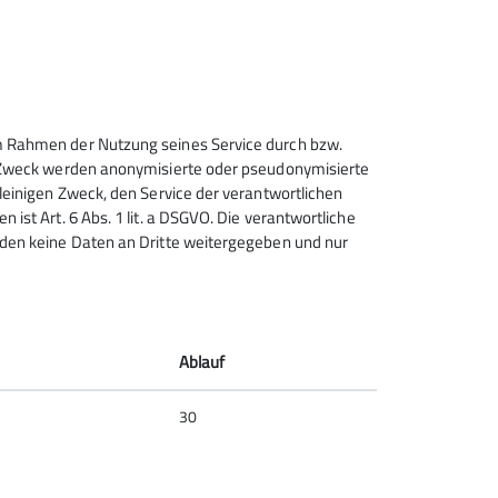
tz. Wir waren erstaunt, dass sogar mitten auf
ie Ebene. Weiter gings durch den Ort
g. Auf diesem Wegabschnitt läuft man auf
 im Rahmen der Nutzung seines Service durch bzw.
sem Zweck werden anonymisierte oder pseudonymisierte
alleinigen Zweck, den Service der verantwortlichen
 ist Art. 6 Abs. 1 lit. a DSGVO. Die verantwortliche
erden keine Daten an Dritte weitergegeben und nur
stlichkeiten verwöhnt wurden.
Ablauf
30
sen und hast Lust uns auf WhatsApp