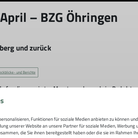
pril – BZG Öhringen
berg und zurück
© DAV Heilbronn
eckblicke- und Berichte
erfreudige zur vierten Monatswanderung beim Parkplatz a
es
 Heuholzhöfe ging es auf einem unbefestigten Weg durch d
oberhalb von Pfahlbach. Kurz vor Pfahlbach führte unsere
h blühende Wiesen immer oberhalb des Pfahlbachs verlauf
ersonalisieren, Funktionen für soziale Medien anbieten zu können und 
ng unserer Website an unsere Partner für soziale Medien, Werbung un
n hinab zum Pfahlbach. Auf der anderen Seite des Bachs 
sammen, die Sie ihnen bereitgestellt haben oder die sie im Rahmen I