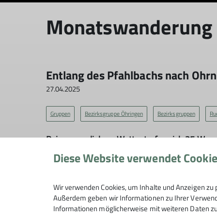
Monatswanderung A
Entlang des Pfahlbachs nach Ohrn
27.04.2025
Gruppen
Bezirksgruppe Öhringen
Bezirksgruppen
Ru
Bei sommerlichem Wetter trafen sich 25 Wand
Diese Website verwendet Cooki
Nach wenigen Metern auf der Straße Richtung
angrenzenden Felder hinab zum „Ochsenfeld“ 
Richtung über einen wunderschönen Weg durc
Wir verwenden Cookies, um Inhalte und Anzeigen zu p
Außerdem geben wir Informationen zu Ihrer Verwendu
Wir verließen den Wirtschaftsweg und stiege
Informationen möglicherweise mit weiteren Daten zu
Ohrnberg.