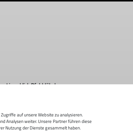
m Limesblick Pfahldöbel.
en frühlingshaften Wald und über die
 Wanderung in fast entgegengesetzter
end in Richtung Ohrnberg.
Zugriffe auf unsere Website zu analysieren.
d Analysen weiter. Unsere Partner führen diese
folgten wir dem malerischen Wanderweg nach
hrer Nutzung der Dienste gesammelt haben.