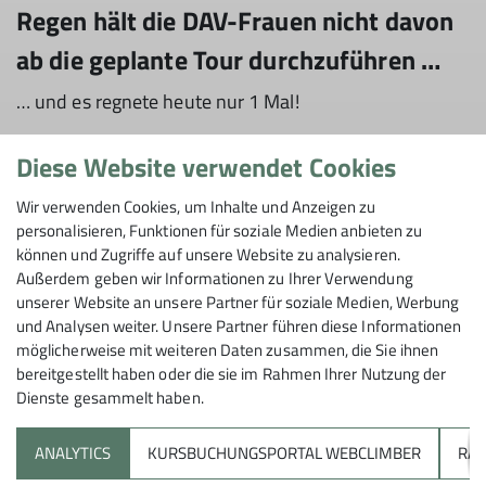
Regen hält die DAV-Frauen nicht davon
ab die geplante Tour durchzuführen …
… und es regnete heute nur 1 Mal!
Diese Website verwendet Cookies
Pünktlich um 13 Uhr gingen wir, 6 Frauen, gut
Wir verwenden Cookies, um Inhalte und Anzeigen zu
ausgerüstet mit Regenkleidung und Schirm, auf die
personalisieren, Funktionen für soziale Medien anbieten zu
Tour zum Bernsee. Schließlich wussten wir, dass durch
können und Zugriffe auf unsere Website zu analysieren.
den Regen ätherische Öle der Pflanzen freigesetzt
Außerdem geben wir Informationen zu Ihrer Verwendung
unserer Website an unsere Partner für soziale Medien, Werbung
werden. Diese wirken sich positiv auf unsere
und Analysen weiter. Unsere Partner führen diese Informationen
Atemwege aus und riechen wunderbar. Zudem
möglicherweise mit weiteren Daten zusammen, die Sie ihnen
verströmen sie einen herrlichen Duft und die Farben
bereitgestellt haben oder die sie im Rahmen Ihrer Nutzung der
wirken satter und heller.
Dienste gesammelt haben.
Zuerst ging es eine Hohl bergauf zu den Windrädern,
ANALYTICS
KURSBUCHUNGSPORTAL WEBCLIMBER
RAP
wo unser kleiner Zwischenstopp das Naturdenkmal