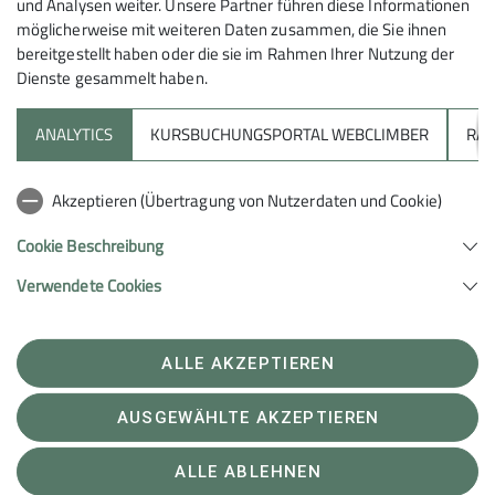
und Analysen weiter. Unsere Partner führen diese Informationen
möglicherweise mit weiteren Daten zusammen, die Sie ihnen
bereitgestellt haben oder die sie im Rahmen Ihrer Nutzung der
Dienste gesammelt haben.
ANALYTICS
KURSBUCHUNGSPORTAL WEBCLIMBER
RAP
Sektion
Akzeptieren (Übertragung von Nutzerdaten und Cookie)
Unterstütze uns
Cookie Beschreibung
Verwendete Cookies
Sektion Heilbronn des Deutschen Alpenvereins e.V.
Lichtenbergerstr. 17
74076 Heilbronn
Telefon +497131679933
ALLE AKZEPTIEREN
Kontakt
AUSGEWÄHLTE AKZEPTIEREN
Impressum
Datenschutz
Datenschutz-Einstellungen
ALLE ABLEHNEN
Erklärung zur Barrierefreiheit