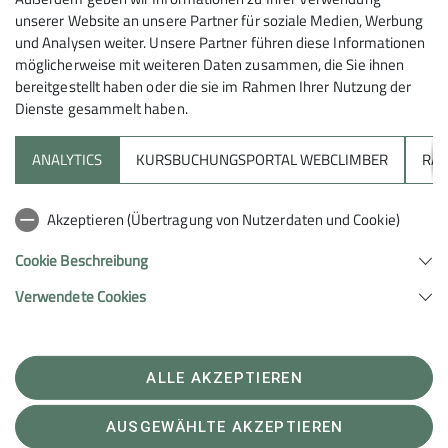
Gemeinsam die Wände hoch!
unserer Website an unsere Partner für soziale Medien, Werbung
und Analysen weiter. Unsere Partner führen diese Informationen
möglicherweise mit weiteren Daten zusammen, die Sie ihnen
bereitgestellt haben oder die sie im Rahmen Ihrer Nutzung der
Organisation:
Dienste gesammelt haben.
Uwe Kolb
ANALYTICS
KURSBUCHUNGSPORTAL WEBCLIMBER
RAP
Sektion
Termine:
Akzeptieren (Übertragung von Nutzerdaten und Cookie)
Unterstütze uns
Cookie Beschreibung
Aktuelle Termine findet ihr in unserer
Programmübersicht.
Verwendete Cookies
Sektion Heilbronn des Deutschen Alpenvereins e.V.
Lichtenbergerstr. 17
74076 Heilbronn
Inhalt:
Telefon +497131679933
ALLE AKZEPTIEREN
Sonstiges
Kontakt
AUSGEWÄHLTE AKZEPTIEREN