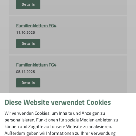
Details
Familienklettern FG4
11.10.2026
Details
Familienklettern FG4
08.11.2026
Details
Diese Website verwendet Cookies
Familienklettern FG4
13.12.2026
Wir verwenden Cookies, um Inhalte und Anzeigen zu
personalisieren, Funktionen für soziale Medien anbieten zu
Details
können und Zugriffe auf unsere Website zu analysieren.
Außerdem geben wir Informationen zu Ihrer Verwendung