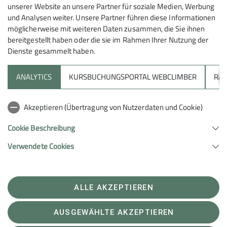
unserer Website an unsere Partner für soziale Medien, Werbung
und Analysen weiter. Unsere Partner führen diese Informationen
möglicherweise mit weiteren Daten zusammen, die Sie ihnen
bereitgestellt haben oder die sie im Rahmen Ihrer Nutzung der
Dienste gesammelt haben.
ANALYTICS
KURSBUCHUNGSPORTAL WEBCLIMBER
RAP
Sektion
Akzeptieren (Übertragung von Nutzerdaten und Cookie)
Unterstütze uns
Cookie Beschreibung
Verwendete Cookies
Sektion Heilbronn des Deutschen Alpenvereins e.V.
Lichtenbergerstr. 17
74076 Heilbronn
Telefon +497131679933
ALLE AKZEPTIEREN
Kontakt
AUSGEWÄHLTE AKZEPTIEREN