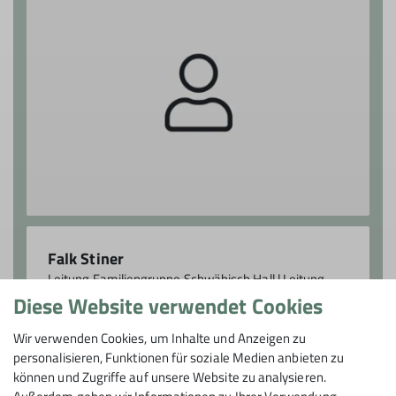
Falk Stiner
Leitung Familiengruppe Schwäbisch Hall | Leitung
Bezirksgruppe Schwäbisch Hall
Diese Website verwendet Cookies
familiengruppe.sha@dav-
Wir verwenden Cookies, um Inhalte und Anzeigen zu
heilbronn.de
personalisieren, Funktionen für soziale Medien anbieten zu
können und Zugriffe auf unsere Website zu analysieren.