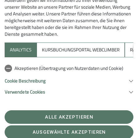
Außerdem geben wir Informationen zu Ihrer Verwendung
unserer Website an unsere Partner für soziale Medien, Werbung
und Analysen weiter. Unsere Partner führen diese Informationen
möglicherweise mit weiteren Daten zusammen, die Sie ihnen
bereitgestellt haben oder die sie im Rahmen Ihrer Nutzung der
Dienste gesammelt haben.
ANALYTICS
KURSBUCHUNGSPORTAL WEBCLIMBER
RAP
Sektion
Akzeptieren (Übertragung von Nutzerdaten und Cookie)
Unterstütze uns
Cookie Beschreibung
Verwendete Cookies
Sektion Heilbronn des Deutschen Alpenvereins e.V.
Lichtenbergerstr. 17
74076 Heilbronn
Telefon +497131679933
ALLE AKZEPTIEREN
Kontakt
AUSGEWÄHLTE AKZEPTIEREN