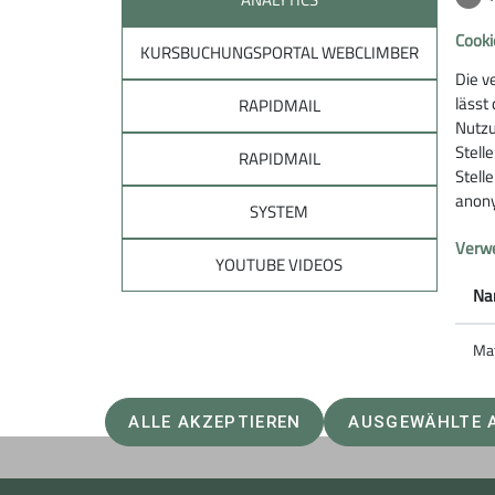
Cooki
KURSBUCHUNGSPORTAL WEBCLIMBER
Die v
lässt
RAPIDMAIL
Sektion
Unte
Nutzu
Stell
RAPIDMAIL
Stell
Mitglied werden
Spenden
anony
Öffnungszeiten
Sponsori
SYSTEM
Service
Ehrenamt
Verwe
Jobs
YOUTUBE VIDEOS
Na
Ma
ALLE AKZEPTIEREN
AUSGEWÄHLTE 