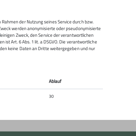
 im Rahmen der Nutzung seines Service durch bzw.
Sektion Heilbronn des
sem Zweck werden anonymisierte oder pseudonymisierte
Deutschen Alpenvereins e.V.
alleinigen Zweck, den Service der verantwortlichen
 ist Art. 6 Abs. 1 lit. a DSGVO. Die verantwortliche
Lichtenbergerstr. 17
erden keine Daten an Dritte weitergegeben und nur
74076 Heilbronn
Telefon +497131679933
Kontakt
Ablauf
30