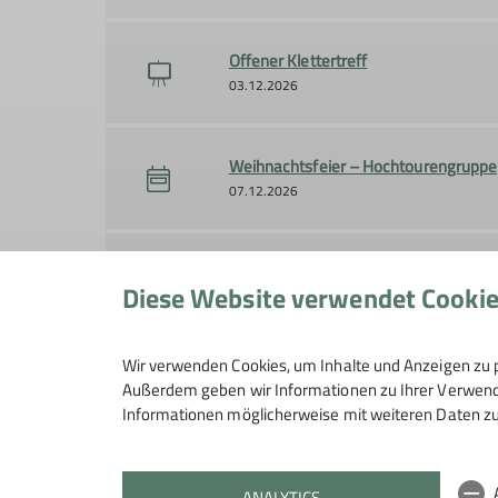
Offener Klettertreff
03.12.2026
Weihnachtsfeier – Hochtourengruppe
07.12.2026
Familienklettern FG4
Diese Website verwendet Cooki
13.12.2026
Wir verwenden Cookies, um Inhalte und Anzeigen zu p
Offener Klettertreff
Außerdem geben wir Informationen zu Ihrer Verwendu
17.12.2026
Informationen möglicherweise mit weiteren Daten zu
ANALYTICS