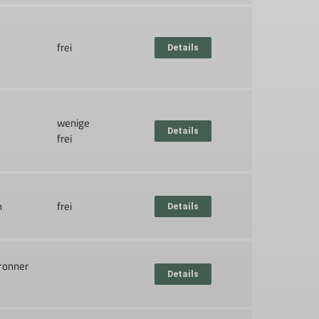
frei
Details
wenige
Details
frei
n
frei
Details
bronner
Details