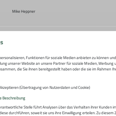
Mike Heppner
n
Kerstin Ritter
Schwäbische Alb
es
ersonalisieren, Funktionen für soziale Medien anbieten zu können und 
Achim Schulz
Donautal
ng unserer Website an unsere Partner für soziale Medien, Werbung un
sammen, die Sie ihnen bereitgestellt haben oder die sie im Rahmen I
Akzeptieren (Übertragung von Nutzerdaten und Cookie)
e Beschreibung
erantwortliche Stelle führt Analysen über das Verhalten ihrer Kunden
 diese durchführen, soweit sie uns ihre Einwilligung erteilen. Zu die