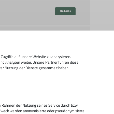
Details
frei
Details
Zugriffe auf unsere Website zu analysieren.
frei
d Analysen weiter. Unsere Partner führen diese
Details
hrer Nutzung der Dienste gesammelt haben.
 im Rahmen der Nutzung seines Service durch bzw.
Sektion Heilbronn des
sem Zweck werden anonymisierte oder pseudonymisierte