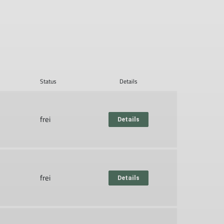
Status
Details
frei
Details
frei
Details