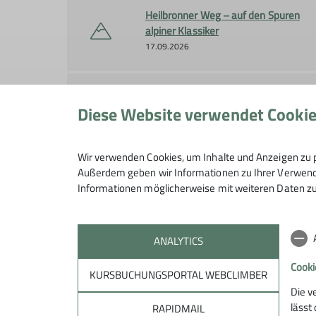
Heilbronner Weg – auf den Spuren
alpiner Klassiker
17.09.2026
Auf dem Albsteig HW1- Nur für Fraue
Diese Website verwendet Cooki
26.09.2026
Wir verwenden Cookies, um Inhalte und Anzeigen zu p
Goldener Herbst im Donautal
Außerdem geben wir Informationen zu Ihrer Verwendu
16.10.2026
Informationen möglicherweise mit weiteren Daten zu
ANALYTICS
Cooki
KURSBUCHUNGSPORTAL WEBCLIMBER
Die v
lässt
RAPIDMAIL