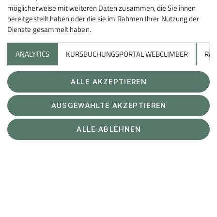
möglicherweise mit weiteren Daten zusammen, die Sie ihnen
Unterstütze uns
bereitgestellt haben oder die sie im Rahmen Ihrer Nutzung der
Dienste gesammelt haben.
Sektion Heilbronn des Deutschen Alpenvereins e.V.
ANALYTICS
KURSBUCHUNGSPORTAL WEBCLIMBER
RAP
Lichtenbergerstr. 17
74076 Heilbronn
Telefon +497131679933
Akzeptieren (Übertragung von Nutzerdaten und Cookie)
ALLE AKZEPTIEREN
Kontakt
Cookie Beschreibung
AUSGEWÄHLTE AKZEPTIEREN
Verwendete Cookies
Impressum
Datenschutz
Datenschutz-Einstellungen
ALLE ABLEHNEN
Erklärung zur Barrierefreiheit