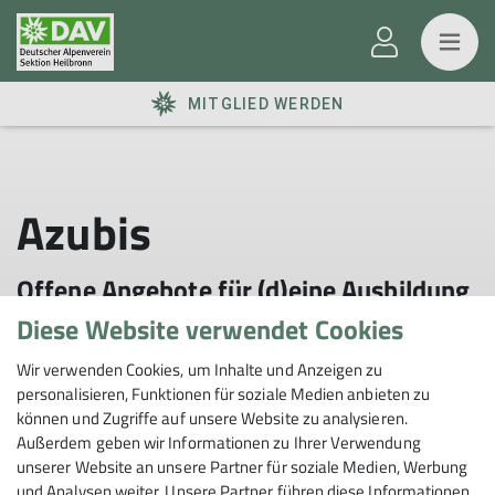
MITGLIED WERDEN
Azubis
Offene Angebote für (d)eine Ausbildung
bei uns findest du hier:
Diese Website verwendet Cookies
Wir verwenden Cookies, um Inhalte und Anzeigen zu
personalisieren, Funktionen für soziale Medien anbieten zu
können und Zugriffe auf unsere Website zu analysieren.
Aktuell haben wir in diesem Bereich leider keine
Außerdem geben wir Informationen zu Ihrer Verwendung
offene Stelle für dich. Schaue gerne wieder rein.
unserer Website an unsere Partner für soziale Medien, Werbung
und Analysen weiter. Unsere Partner führen diese Informationen