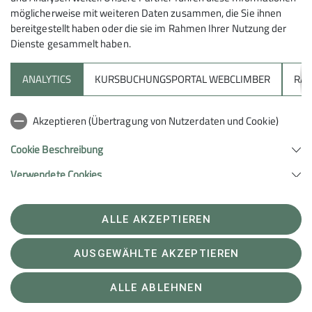
möglicherweise mit weiteren Daten zusammen, die Sie ihnen
bereitgestellt haben oder die sie im Rahmen Ihrer Nutzung der
Dienste gesammelt haben.
Sektion
ANALYTICS
KURSBUCHUNGSPORTAL WEBCLIMBER
RAP
Unterstütze uns
Akzeptieren (Übertragung von Nutzerdaten und Cookie)
Cookie Beschreibung
Sektion Heilbronn des Deutschen Alpenvereins e.V.
Verwendete Cookies
Lichtenbergerstr. 17
74076 Heilbronn
Telefon +497131679933
ALLE AKZEPTIEREN
Kontakt
AUSGEWÄHLTE AKZEPTIEREN
Impressum
Datenschutz
Datenschutz-Einstellungen
ALLE ABLEHNEN
Erklärung zur Barrierefreiheit