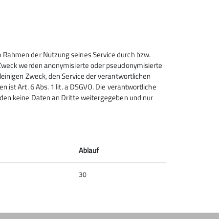
 im Rahmen der Nutzung seines Service durch bzw.
Sektion Heilbronn des
sem Zweck werden anonymisierte oder pseudonymisierte
Deutschen Alpenvereins e.V.
alleinigen Zweck, den Service der verantwortlichen
 ist Art. 6 Abs. 1 lit. a DSGVO. Die verantwortliche
Lichtenbergerstr. 17
erden keine Daten an Dritte weitergegeben und nur
74076 Heilbronn
Telefon +497131679933
Kontakt
Ablauf
30