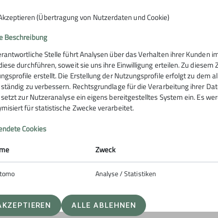
Akzeptieren (Übertragung von Nutzerdaten und Cookie)
e Beschreibung
erantwortliche Stelle führt Analysen über das Verhalten ihrer Kunden
 diese durchführen, soweit sie uns ihre Einwilligung erteilen. Zu die
rstütze uns
ngsprofile erstellt. Die Erstellung der Nutzungsprofile erfolgt zu dem 
e ständig zu verbessern. Rechtsgrundlage für die Verarbeitung ihrer Daten
e setzt zur Nutzeranalyse ein eigens bereitgestelltes System ein. Es w
misiert für statistische Zwecke verarbeitet.
ng
ndete Cookies
me
Zweck
tomo
Analyse / Statistiken
AKZEPTIEREN
ALLE ABLEHNEN