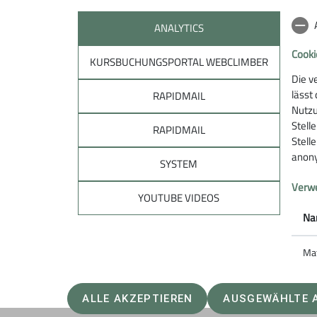
ANALYTICS
Cooki
KURSBUCHUNGSPORTAL WEBCLIMBER
Die v
lässt
RAPIDMAIL
Sektion
Unte
Nutzu
Stell
RAPIDMAIL
Stell
Mitglied werden
Spenden
anony
Öffnungszeiten
Sponsori
SYSTEM
Service
Ehrenamt
Verwe
Jobs
YOUTUBE VIDEOS
Na
Ma
ALLE AKZEPTIEREN
AUSGEWÄHLTE 