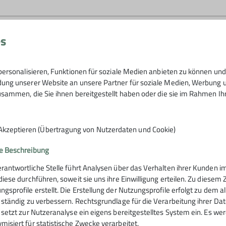
begeistert … am liebsten draußen unterwegs – auf dem Fel
es
schen mit Erfahrung in den Bergen. Wir gehen zusammen au
ner*innen für eigene Unternehmungen finden.
ersonalisieren, Funktionen für soziale Medien anbieten zu können und 
 Erfahrung mitbringen und dich sicher im Gebirge bewegen 
ng unserer Website an unsere Partner für soziale Medien, Werbung un
enn du …
sammen, die Sie ihnen bereitgestellt haben oder die sie im Rahmen I
die Berge gehst.
 willst.
Akzeptieren (Übertragung von Nutzerdaten und Cookie)
*innen bist.
 Aktivitäten dabei zu sein.
e Beschreibung
erantwortliche Stelle führt Analysen über das Verhalten ihrer Kunden
 diese durchführen, soweit sie uns ihre Einwilligung erteilen. Zu die
rstütze uns
ngsprofile erstellt. Die Erstellung der Nutzungsprofile erfolgt zu dem 
touren.
e ständig zu verbessern. Rechtsgrundlage für die Verarbeitung ihrer Daten
e setzt zur Nutzeranalyse ein eigens bereitgestelltes System ein. Es w
ine Sicherheit.
misiert für statistische Zwecke verarbeitet.
ng