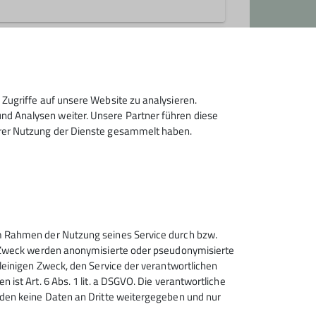
s, im Eis und in den Bergen.
f Hochtouren, klettern im Fels oder
Zugriffe auf unsere Website zu analysieren.
können.
d Analysen weiter. Unsere Partner führen diese
hrer Nutzung der Dienste gesammelt haben.
 im Rahmen der Nutzung seines Service durch bzw.
Sektion Heilbronn des
sem Zweck werden anonymisierte oder pseudonymisierte
Deutschen Alpenvereins e.V.
alleinigen Zweck, den Service der verantwortlichen
 ist Art. 6 Abs. 1 lit. a DSGVO. Die verantwortliche
Lichtenbergerstr. 17
erden keine Daten an Dritte weitergegeben und nur
74076 Heilbronn