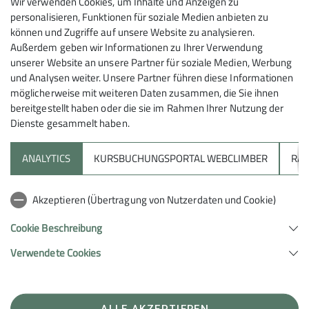
Anmeldung
Wir verwenden Cookies, um Inhalte und Anzeigen zu
sind draußen zu Hause – und machen
personalisieren, Funktionen für soziale Medien anbieten zu
monatliche Wanderungen in der Region –
können und Zugriffe auf unsere Website zu analysieren.
Bei Stephanie Bauer unter:
stephanie.bauer@dav-
gemütlich und gemeinsam.
Außerdem geben wir Informationen zu Ihrer Verwendung
heilbronn.de
unserer Website an unsere Partner für soziale Medien, Werbung
Wir sind die Wandergruppe der Sektion
und Analysen weiter. Unsere Partner führen diese Informationen
Heilbronn.
möglicherweise mit weiteren Daten zusammen, die Sie ihnen
Wir lieben die Natur und wandern gerne
bereitgestellt haben oder die sie im Rahmen Ihrer Nutzung der
zusammen.
Dienste gesammelt haben.
Jeden Monat machen wir eine
Tageswanderung in der Region.
ANALYTICS
KURSBUCHUNGSPORTAL WEBCLIMBER
RAP
Sektion
Unsere Wandergebiete:
Akzeptieren (Übertragung von Nutzerdaten und Cookie)
Unterstütze uns
Heilbronn
Hohenloher Land
Cookie Beschreibung
Odenwald
Verwendete Cookies
Sektion Heilbronn des Deutschen Alpenvereins e.V.
Schwarzwald
Schwäbische Alb
Lichtenbergerstr. 17
74076 Heilbronn
Pfalz
Telefon +497131679933
ALLE AKZEPTIEREN