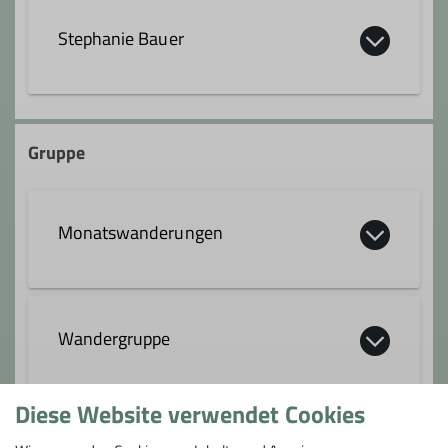
Stephanie Bauer
stephanie.bauer@dav-heilbronn.de
Gruppe
Monatswanderungen
Details
Wandergruppe
Diese Website verwendet Cookies
Du magst Wandern und die Natur rund
um Heilbronn? Dann komm mit uns! Wir