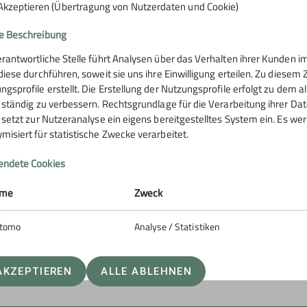
Akzeptieren (Übertragung von Nutzerdaten und Cookie)
e Beschreibung
erantwortliche Stelle führt Analysen über das Verhalten ihrer Kunden
 diese durchführen, soweit sie uns ihre Einwilligung erteilen. Zu die
rstütze uns
ngsprofile erstellt. Die Erstellung der Nutzungsprofile erfolgt zu dem 
e ständig zu verbessern. Rechtsgrundlage für die Verarbeitung ihrer Daten
e setzt zur Nutzeranalyse ein eigens bereitgestelltes System ein. Es w
misiert für statistische Zwecke verarbeitet.
ng
wandern.
höne Ausflüge.
ndete Cookies
me
Zweck
stags oder sonntags.
tomo
Analyse / Statistiken
ag.
AKZEPTIEREN
ALLE ABLEHNEN
rmular oder per Mail bei uns.