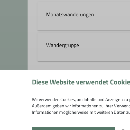
Ämter
Monatswanderungen
Wanderwart
Details
Wandergruppe
Du magst Wandern und die Natur r
Wanderungen in der Region – gem
Diese Website verwendet Cooki
Anmeldung
Wir sind die Wandergruppe der Sekt
Wir lieben die Natur und wandern
Jeden Monat machen wir eine Tage
Wir verwenden Cookies, um Inhalte und Anzeigen zu p
Außerdem geben wir Informationen zu Ihrer Verwendu
Unsere Wandergebiete:
Informationen möglicherweise mit weiteren Daten zu
Heilbronn
Hohenloher Land