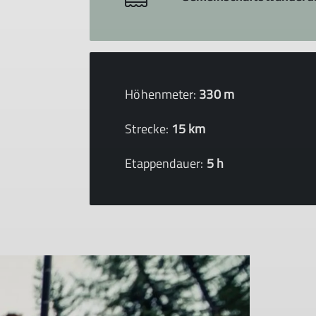
Höhenmeter:
330 m
Strecke:
15 km
Etappendauer:
5 h