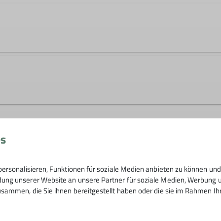
und um Heilbronn? Dann komm mit uns! Wir sind draußen
ütlich und gemeinsam.
es
Bei Wanderleiter Ken Miller unter 017
ion Heilbronn.
heilbronn.de
 gerne zusammen.
swanderung in der Region.
ersonalisieren, Funktionen für soziale Medien anbieten zu können und 
ng unserer Website an unsere Partner für soziale Medien, Werbung un
sammen, die Sie ihnen bereitgestellt haben oder die sie im Rahmen I