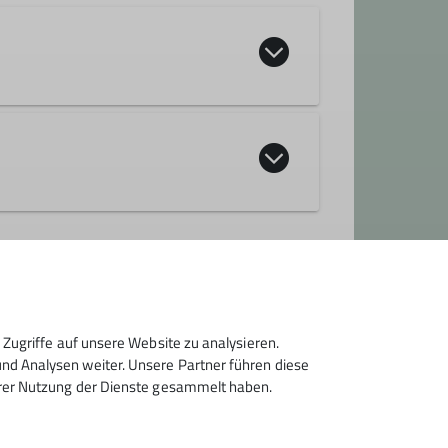
 zu Hause – und machen monatliche
3 6793540 oder
ken.miller@dav-
Zugriffe auf unsere Website zu analysieren.
d Analysen weiter. Unsere Partner führen diese
hrer Nutzung der Dienste gesammelt haben.