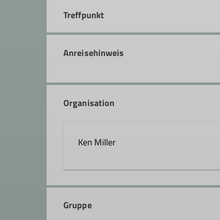
Treffpunkt
Anreisehinweis
Organisation
Ken Miller
ken.miller@dav-heilbronn.de
Gruppe