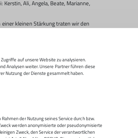
Kerstin, Ali, Angela, Beate, Marianne,
einer kleinen Stärkung traten wir den
 neue Mitradelnde, erfrischende Leckereien in
Zugriffe auf unsere Website zu analysieren.
d Analysen weiter. Unsere Partner führen diese
hrer Nutzung der Dienste gesammelt haben.
 im Rahmen der Nutzung seines Service durch bzw.
sem Zweck werden anonymisierte oder pseudonymisierte
alleinigen Zweck, den Service der verantwortlichen