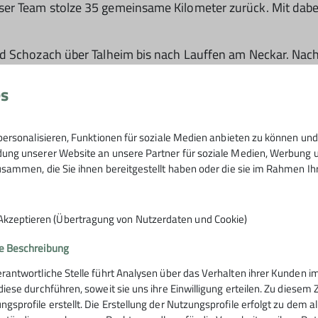
r Team stolze 35 gemeinsame Kilometer zurück. Mit dabei: 
d Schozach über Talheim bis nach Lauffen am Neckar. Nach 
mit allem, was das Radlerherz begehrt: neue Fahrradwege,
nbeim Abschluss in der Kletterarena.
es
hoffentlich dabei!
ersonalisieren, Funktionen für soziale Medien anbieten zu können und 
ilometer sammeln:
ng unserer Website an unsere Partner für soziale Medien, Werbung un
sammen, die Sie ihnen bereitgestellt haben oder die sie im Rahmen I
tradeln 2025 an!
sowie die
Genusstour Heuchelbergblick
warten auf euch!
Akzeptieren (Übertragung von Nutzerdaten und Cookie)
e Beschreibung
erantwortliche Stelle führt Analysen über das Verhalten ihrer Kunden
 diese durchführen, soweit sie uns ihre Einwilligung erteilen. Zu die
ngsprofile erstellt. Die Erstellung der Nutzungsprofile erfolgt zu dem 