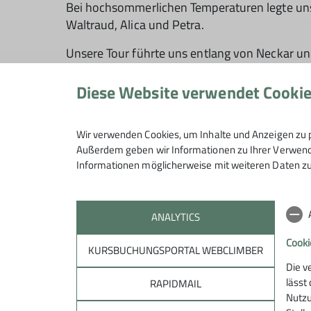
Bei hochsommerlichen Temperaturen legte unse
Waltraud, Alica und Petra.
Unsere Tour führte uns entlang von Neckar un
Rückweg nach Heilbronn an – ganz entspannt, 
der Eisdiele und ein wohlverdientes Hefeweize
Diese Website verwendet Cooki
Schön war’s – und beim nächsten Mal seid ihr 
Wir verwenden Cookies, um Inhalte und Anzeigen zu p
Jetzt mitradeln und gemeinsam K
Außerdem geben wir Informationen zu Ihrer Verwendu
Informationen möglicherweise mit weiteren Daten zu
Meldet euch noch heute zum Stad
Auch unsere begleitenden Touren
Hike & Bike
ANALYTICS
Cooki
KURSBUCHUNGSPORTAL WEBCLIMBER
Die v
lässt
RAPIDMAIL
Nutzu