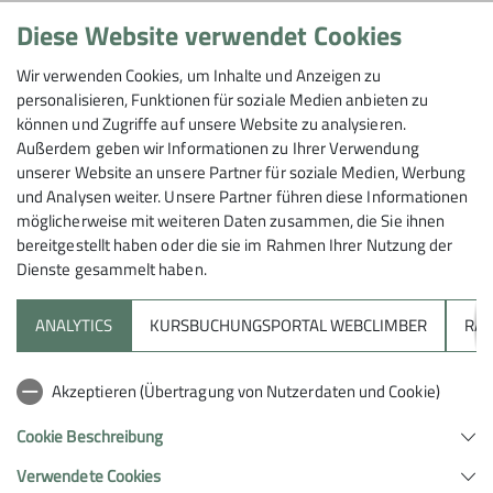
Am letzten Wochenende war das Arbeitsteam unter
Diese Website verwendet Cookies
Hüttenwart Volker Lang im Einsatz, um die
Heilbronner Hütte auf die Eröffnung vorzubereiten. Als
Wir verwenden Cookies, um Inhalte und Anzeigen zu
Erstes wurde die Terrasse vom Schnee befreit, Tische
personalisieren, Funktionen für soziale Medien anbieten zu
und Bänke aufgebaut. Die Kläranlage ging in Betrieb.
können und Zugriffe auf unsere Website zu analysieren.
Außerdem geben wir Informationen zu Ihrer Verwendung
Holz für das Winterhaus wurde gespalten und
unserer Website an unsere Partner für soziale Medien, Werbung
gestapelt. Dazu gab es Malerarbeiten,
und Analysen weiter. Unsere Partner führen diese Informationen
Lampenerneuerungen, einen neuen Defibrilator und
möglicherweise mit weiteren Daten zusammen, die Sie ihnen
ein neu gepflanztes Bäumchen. An der Fassade wurde
bereitgestellt haben oder die sie im Rahmen Ihrer Nutzung der
die Kletterwand entfernt, um die Bretter darunter
Dienste gesammelt haben.
pflegen zu können. Schließlich wurden die Fahnen von
Heilbronn, Vorarlberg und der DAV-Sektion Heilbronn
ANALYTICS
KURSBUCHUNGSPORTAL WEBCLIMBER
RAP
aufgehängt.
Akzeptieren (Übertragung von Nutzerdaten und Cookie)
Cookie Beschreibung
Verwendete Cookies