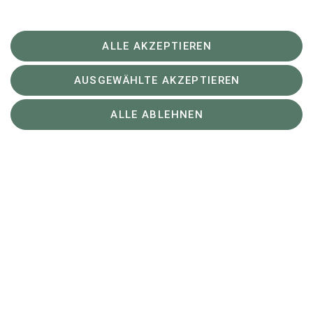
ALLE AKZEPTIEREN
AUSGEWÄHLTE AKZEPTIEREN
ALLE ABLEHNEN
Auch Planungen für die Arbeiten 2027 gibt es schon.
Ein Jahr vor dem Hundertjährigen der Hütte am
1.7.2028 soll viel erledigt sein. Umfangreiche
Umbauarbeiten sind geplant, um örtliche Vorschriften
einzuhalten und die Unterkünfte für das Personal zu
optimieren. Dazu fanden Fachgespräche mit einem
Dutzend Experten und Firmen aus dem Montafon,
Sektions-Finanzchef Günter Geiger und Hüttenwart
Volker Lang statt.