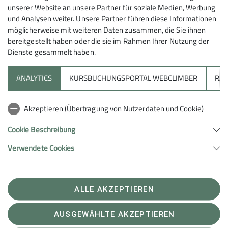
info@pranaphysio.de
unserer Website an unsere Partner für soziale Medien, Werbung
und Analysen weiter. Unsere Partner führen diese Informationen
möglicherweise mit weiteren Daten zusammen, die Sie ihnen
bereitgestellt haben oder die sie im Rahmen Ihrer Nutzung der
Dienste gesammelt haben.
ANALYTICS
KURSBUCHUNGSPORTAL WEBCLIMBER
RAP
Sektion
Akzeptieren (Übertragung von Nutzerdaten und Cookie)
Unterstütze uns
Cookie Beschreibung
Verwendete Cookies
Sektion Heilbronn des Deutschen Alpenvereins e.V.
Lichtenbergerstr. 17
74076 Heilbronn
Telefon +497131679933
ALLE AKZEPTIEREN
Kontakt
AUSGEWÄHLTE AKZEPTIEREN