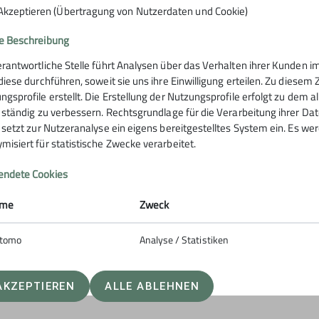
Akzeptieren (Übertragung von Nutzerdaten und Cookie)
e Beschreibung
erantwortliche Stelle führt Analysen über das Verhalten ihrer Kunden
 diese durchführen, soweit sie uns ihre Einwilligung erteilen. Zu die
rstütze uns
ngsprofile erstellt. Die Erstellung der Nutzungsprofile erfolgt zu dem 
e ständig zu verbessern. Rechtsgrundlage für die Verarbeitung ihrer Daten
e setzt zur Nutzeranalyse ein eigens bereitgestelltes System ein. Es w
misiert für statistische Zwecke verarbeitet.
ng
ndete Cookies
me
Zweck
tomo
Analyse / Statistiken
AKZEPTIEREN
ALLE ABLEHNEN