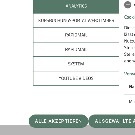
ANALYTICS
Cooki
KURSBUCHUNGSPORTAL WEBCLIMBER
Die v
lässt
RAPIDMAIL
Sektion
Unte
Nutzu
Stell
RAPIDMAIL
Stell
Mitglied werden
Spenden
anony
Öffnungszeiten
Sponsori
SYSTEM
Service
Ehrenamt
Verwe
Jobs
YOUTUBE VIDEOS
Na
Ma
ALLE AKZEPTIEREN
AUSGEWÄHLTE 