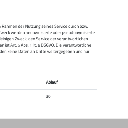
 im Rahmen der Nutzung seines Service durch bzw.
Sektion Heilbronn des
sem Zweck werden anonymisierte oder pseudonymisierte
Deutschen Alpenvereins e.V.
alleinigen Zweck, den Service der verantwortlichen
 ist Art. 6 Abs. 1 lit. a DSGVO. Die verantwortliche
Lichtenbergerstr. 17
erden keine Daten an Dritte weitergegeben und nur
74076 Heilbronn
Telefon +497131679933
Kontakt
Ablauf
30