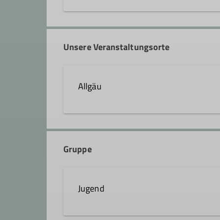
Kletterbetreuer
maleen.jung@dav-heilbronn.d
Unsere Veranstaltungsorte
Qualifikationen
Allgäu
Jugendleiter*in
Kletterbetreuer*in
Gruppe
Jugend