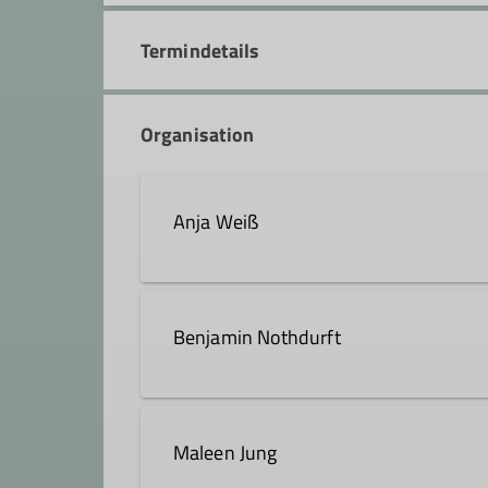
Termindetails
Organisation
Anja Weiß
anja.weiss@dav-heilbronn.de
Benjamin Nothdurft
Qualifikationen
Maleen Jung
Jugendleiter*in
Wanderleiter*in
Qualifikationen