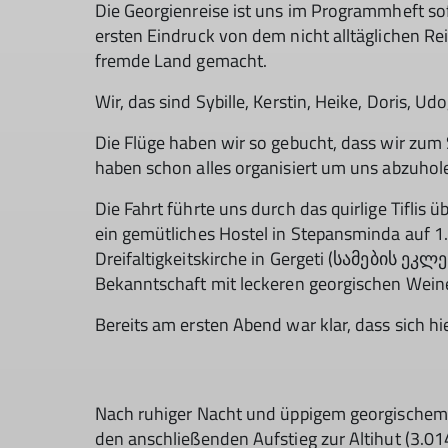
Die Georgienreise ist uns im Programmheft so
ersten Eindruck von dem nicht alltäglichen Re
fremde Land gemacht.
Wir, das sind Sybille, Kerstin, Heike, Doris, Ud
Die Flüge haben wir so gebucht, dass wir zum
haben schon alles organisiert um uns abzuhol
Die Fahrt führte uns durch das quirlige Tiflis
ein gemütliches Hostel in Stepansminda auf 
Dreifaltigkeitskirche in Gergeti (სამების ეკ
Bekanntschaft mit leckeren georgischen Wei
Bereits am ersten Abend war klar, dass sich h
Nach ruhiger Nacht und üppigem georgischem Fr
den anschließenden Aufstieg zur Altihut (3.0