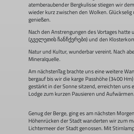
atemberaubender Bergkulisse stiegen wir de
wieder kurz zwischen den Wolken. Glückselig 
genießen.
Nach den Anstrengungen des Vortages hatte un
(გველეთის ჩანჩქერები) und den Klosterkomp
Natur und Kultur, wunderbar vereint. Nach ab
Mineralquelle.
Am nächstenTag brachte uns eine weitere Wand
bergauf bis wir die karge Passhöhe (3400 Hm) 
gestärkt in der Sonne sitzend, erreichten uns
Lodge zum kurzen Pausieren und Aufwärmen. B
Genug der Berge, ging es am nächsten Morgen 
Höhenrücken der Stadt wanderten wir zum mar
Lichtermeer der Stadt genossen. Mit Stirnlam