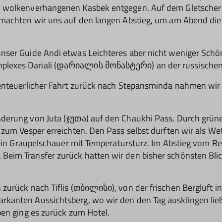
m wolkenverhangenen Kasbek entgegen. Auf dem Gletsche
machten wir uns auf den langen Abstieg, um am Abend die g
ser Guide Andi etwas Leichteres aber nicht weniger Schöne
lexes Dariali (დარიალის მონასტერი) an der russischen
enteuerlicher Fahrt zurück nach Stepansminda nahmen wir 
erung von Juta (ჯუთა) auf den Chaukhi Pass. Durch grüne 
zum Vesper erreichten. Den Pass selbst durften wir als Wet
 ein Graupelschauer mit Temperatursturz. Im Abstieg vom Re
eim Transfer zurück hatten wir den bisher schönsten Bli
zurück nach Tiflis (თბილისი), von der frischen Bergluft i
kanten Aussichtsberg, wo wir den den Tag ausklingen ließ
pen ging es zurück zum Hotel.