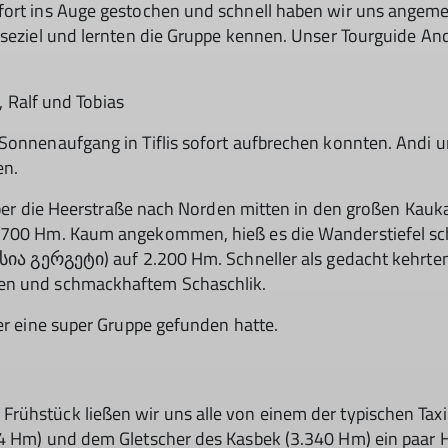
fort ins Auge gestochen und schnell haben wir uns angeme
iseziel und lernten die Gruppe kennen. Unser Tourguide And
o, Ralf und Tobias
 Sonnenaufgang in Tiflis sofort aufbrechen konnten. Andi 
en.
 über die Heerstraße nach Norden mitten in den großen Kauk
1.700 Hm. Kaum angekommen, hieß es die Wanderstiefel sch
ლესია გერგეტი) auf 2.200 Hm. Schneller als gedacht kehrte
nen und schmackhaftem Schaschlik.
ier eine super Gruppe gefunden hatte.
ühstück ließen wir uns alle von einem der typischen Taxib
14 Hm) und dem Gletscher des Kasbek (3.340 Hm) ein paar 