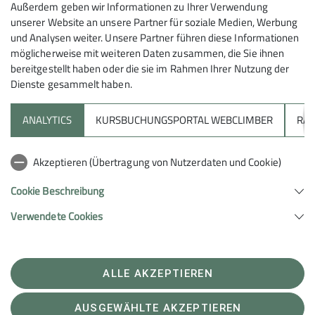
– denn am nächsten Tag zeigte sich das Wetter von
Außerdem geben wir Informationen zu Ihrer Verwendung
unserer Website an unsere Partner für soziale Medien, Werbung
seiner besten Seite und bot perfekte Bedingungen
und Analysen weiter. Unsere Partner führen diese Informationen
zum Klettern. So konnten alle 10 Teilnehmer das
möglicherweise mit weiteren Daten zusammen, die Sie ihnen
Legen mobiler Sicherungen (Friends und Keile),
bereitgestellt haben oder die sie im Rahmen Ihrer Nutzung der
verschiedene Techniken des Standplatzbaus, Klettern
Dienste gesammelt haben.
in Dreierseilschaft, den Umgang mit Halbseilen und
das Abseilen praxisnah trainieren. Es war ein sehr
ANALYTICS
KURSBUCHUNGSPORTAL WEBCLIMBER
RAP
lehrreicher Tag und fast alle Teilnehmer hatten Ihren
persönlichen Aha-Moment. An diesem Punkt nochmal
Akzeptieren (Übertragung von Nutzerdaten und Cookie)
ein großes Dankeschön an Jonas und Martina für die
Organisation und den Input. Abgeschlossen wurde der
Cookie Beschreibung
erfolgreiche Klettertag bei leckerer Pizza, bevor es
Verwendete Cookies
dann auch schon wieder nach Hause ging.
Fazit: Manchmal spielt das Wetter eben nicht mit –
aber mit spontaner Umplanung lässt sich trotzdem ein
ALLE AKZEPTIEREN
toller Klettertrip gestalten. Klettern, lernen, lachen und
zwischendurch Käsespätzle: So wird aus Regen ein
AUSGEWÄHLTE AKZEPTIEREN