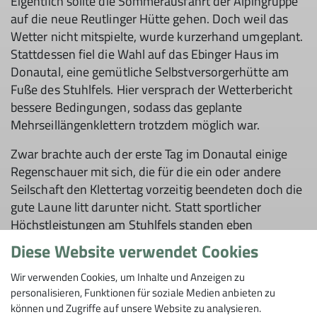
Eigentlich sollte die Sommerausfahrt der Alpingruppe
auf die neue Reutlinger Hütte gehen. Doch weil das
Wetter nicht mitspielte, wurde kurzerhand umgeplant.
Stattdessen fiel die Wahl auf das Ebinger Haus im
Donautal, eine gemütliche Selbstversorgerhütte am
Fuße des Stuhlfels. Hier versprach der Wetterbericht
bessere Bedingungen, sodass das geplante
Mehrseillängenklettern trotzdem möglich war.
Zwar brachte auch der erste Tag im Donautal einige
Regenschauer mit sich, die für die ein oder andere
Seilschaft den Klettertag vorzeitig beendeten doch die
gute Laune litt darunter nicht. Statt sportlicher
Höchstleistungen am Stuhlfels standen eben
kulinarische Höchstleistungen in der Hütte auf dem
Diese Website verwendet Cookies
Programm – eine riesige Portion köstlicher
Käsespätzle.
Wir verwenden Cookies, um Inhalte und Anzeigen zu
personalisieren, Funktionen für soziale Medien anbieten zu
Und offenbar hatten alle brav ihre Teller leer gegessen
können und Zugriffe auf unsere Website zu analysieren.